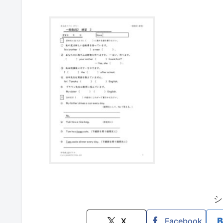
シ
X
Facebook