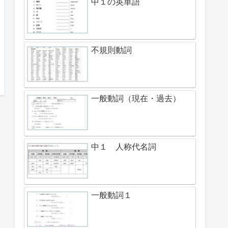
中１の英単語
不規則動詞
一般動詞（現在・過去）
中１ 人称代名詞
一般動詞１