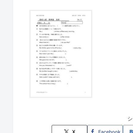
シ
X
Facebook