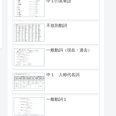
中１の英単語
不規則動詞
一般動詞（現在・過去）
中１ 人称代名詞
一般動詞１