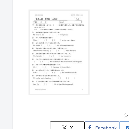
シ
X
Facebook