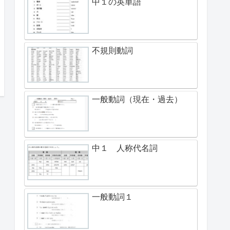
中１の英単語
不規則動詞
一般動詞（現在・過去）
中１ 人称代名詞
一般動詞１