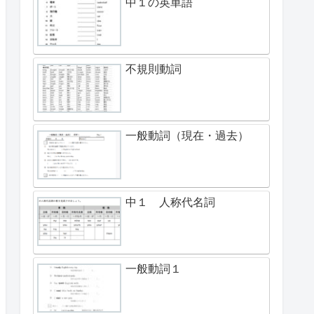
中１の英単語
不規則動詞
一般動詞（現在・過去）
中１ 人称代名詞
一般動詞１