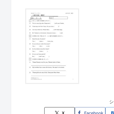
シ
X
Facebook