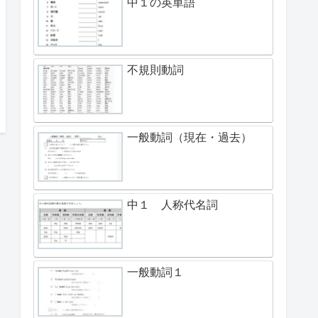
中１の英単語
不規則動詞
一般動詞（現在・過去）
中１ 人称代名詞
一般動詞１